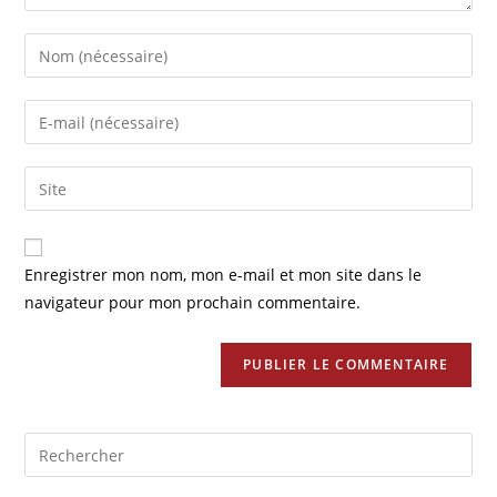
Enter
your
name
Enter
or
your
username
email
Saisir
to
address
l’URL
comment
to
de
comment
votre
Enregistrer mon nom, mon e-mail et mon site dans le
site
navigateur pour mon prochain commentaire.
(facultatif)
Pre
Es