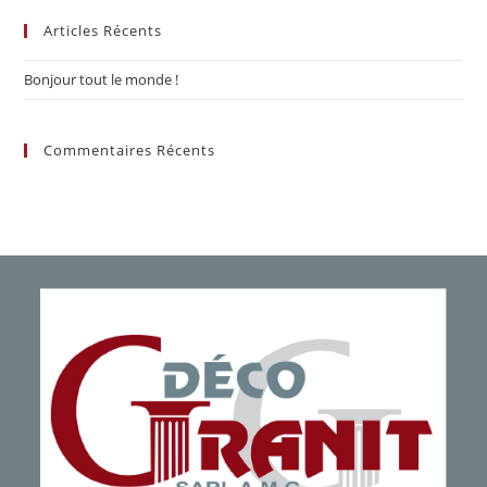
to
Articles Récents
clo
the
Bonjour tout le monde !
sea
pan
Commentaires Récents