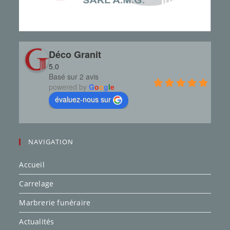
Déco Granit
5.0
Basé sur 2 avis
powered by
G
o
o
g
l
e
évaluez-nous sur
NAVIGATION
Accueil
Carrelage
Marbrerie funéraire
Actualités