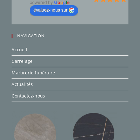
powered by
G
o
o
g
l
e
évaluez-nous sur
NAVIGATION
Accueil
Carrelage
Marbrerie funéraire
Actualités
Contactez-nous