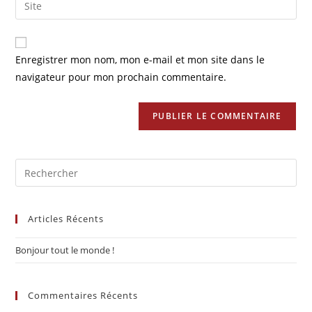
to
address
l’URL
comment
to
de
comment
votre
Enregistrer mon nom, mon e-mail et mon site dans le
site
navigateur pour mon prochain commentaire.
(facultatif)
Pre
Es
to
Articles Récents
clo
the
Bonjour tout le monde !
sea
pan
Commentaires Récents