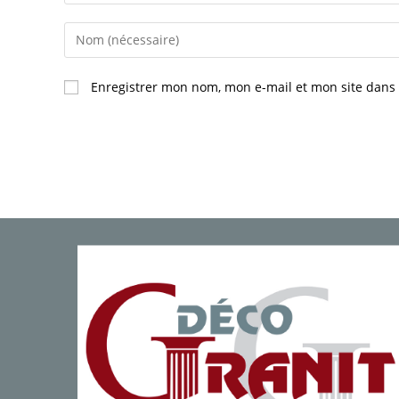
Enter
your
name
Enregistrer mon nom, mon e-mail et mon site dans
or
username
to
comment